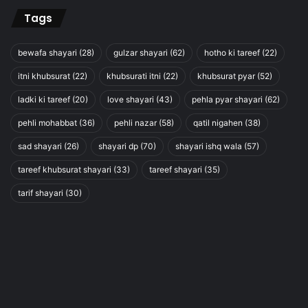
Tags
bewafa shayari
(28)
gulzar shayari
(62)
hotho ki tareef
(22)
itni khubsurat
(22)
khubsurati itni
(22)
khubsurat pyar
(52)
ladki ki tareef
(20)
love shayari
(43)
pehla pyar shayari
(62)
pehli mohabbat
(36)
pehli nazar
(58)
qatil nigahen
(38)
sad shayari
(26)
shayari dp
(70)
shayari ishq wala
(57)
tareef khubsurat shayari
(33)
tareef shayari
(35)
tarif shayari
(30)