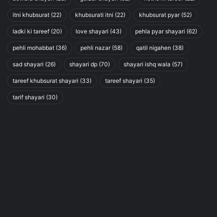
itni khubsurat
(22)
khubsurati itni
(22)
khubsurat pyar
(52)
ladki ki tareef
(20)
love shayari
(43)
pehla pyar shayari
(62)
pehli mohabbat
(36)
pehli nazar
(58)
qatil nigahen
(38)
sad shayari
(26)
shayari dp
(70)
shayari ishq wala
(57)
tareef khubsurat shayari
(33)
tareef shayari
(35)
tarif shayari
(30)