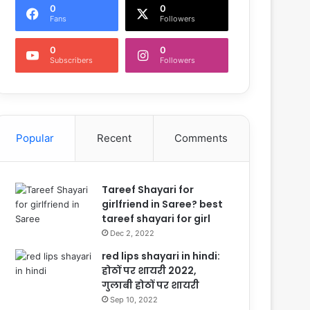
0
0
Fans
Followers
0
0
Subscribers
Followers
Popular
Recent
Comments
Tareef Shayari for
girlfriend in Saree? best
tareef shayari for girl
Dec 2, 2022
red lips shayari in hindi:
होठों पर शायरी 2022,
गुलाबी होठों पर शायरी
Sep 10, 2022