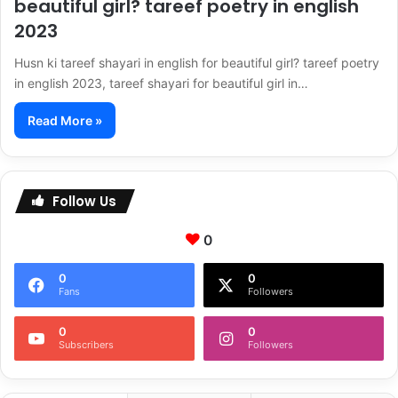
beautiful girl? tareef poetry in english
2023
Husn ki tareef shayari in english for beautiful girl? tareef poetry
in english 2023, tareef shayari for beautiful girl in…
Read More »
Follow Us
0
0
0
Fans
Followers
0
0
Subscribers
Followers