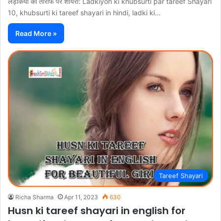
लड़कियों की तारीफ पर शायरी: Ladkiyon ki khubsurti par tareef Shayari
10, khubsurti ki tareef shayari in hindi, ladki ki…
Read More »
Tareef Shayari
Richa Sharma
Apr 11, 2023
630
Husn ki tareef shayari in english for