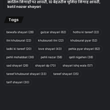
कातिल निगाहों पर शायरी, 10 बेहतरीन चुनिंदा निगाह शायरी,
katil nazar shayari
Tags
bewafa shayari
(28)
gulzar shayari
(62)
hotho ki tareef
(22)
itni khubsurat
(22)
khubsurati itni
(22)
khubsurat pyar
(52)
ladki ki tareef
(20)
love shayari
(43)
pehla pyar shayari
(62)
pehli mohabbat
(36)
pehli nazar
(58)
qatil nigahen
(38)
sad shayari
(26)
shayari dp
(70)
shayari ishq wala
(57)
tareef khubsurat shayari
(33)
tareef shayari
(35)
tarif shayari
(30)