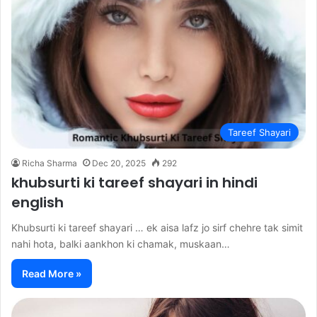
Tareef Shayari
Richa Sharma
Dec 20, 2025
292
khubsurti ki tareef shayari in hindi
english
Khubsurti ki tareef shayari … ek aisa lafz jo sirf chehre tak simit
nahi hota, balki aankhon ki chamak, muskaan…
Read More »