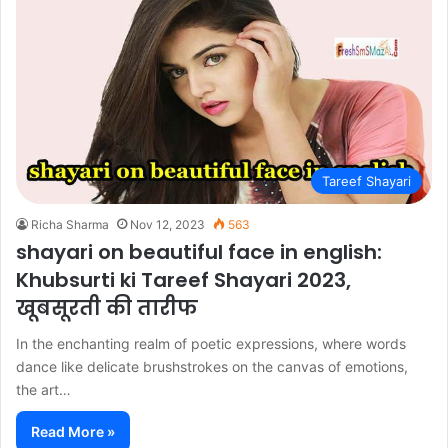
Tareef Shayari
Richa Sharma
Nov 12, 2023
563
shayari on beautiful face in english:
Khubsurti ki Tareef Shayari 2023,
खूबसूरती की तारीफ
In the enchanting realm of poetic expressions, where words
dance like delicate brushstrokes on the canvas of emotions,
the art…
Read More »