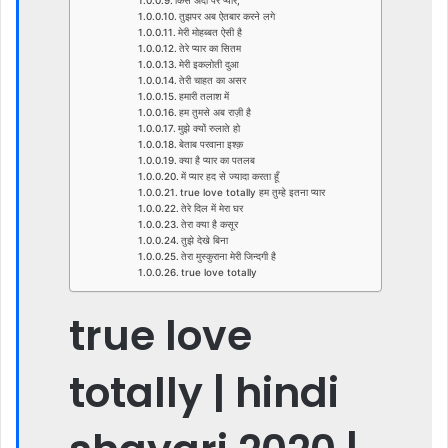
किस अदा पर प्यार,
तुझपर अब ऐतबार करने लगे
मेरी मोहब्बत ऐसी है
तेरे प्यार का सितम
मेरी इकलोती दुआ
तेरी चाहत का असर
हमारी तलाश में
हम तुमसे अब राज़ी है
मुझे क्यों रुलाते हो
बेताब परवाना इश्क़
क्या है प्यार का पतलब
में प्यार हद से ज्यादा करता हूँ
true love totally हम तुम्हे इतना प्यार
तेरे दिल में मेरा घर
तेरा क्या है कसूर
तुझे देखे बिना
तेरा मुस्कुराना मेरी जिन्दगी है
true love totally
true love
totally | hindi