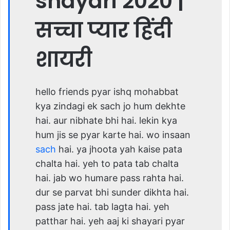
shayari 2020 |
सच्चा प्यार हिंदी
शायरी
hello friends pyar ishq mohabbat
kya zindagi ek sach jo hum dekhte
hai. aur nibhate bhi hai. lekin kya
hum jis se pyar karte hai. wo insaan
sach
hai. ya jhoota yah kaise pata
chalta hai. yeh to pata tab chalta
hai. jab wo humare pass rahta hai.
dur se parvat bhi sunder dikhta hai.
pass jate hai. tab lagta hai. yeh
patthar hai. yeh aaj ki shayari pyar