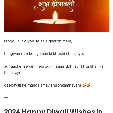
rangoli aur diyon se saje gharon mein,
bhagwan ram ke agaman ki khushi chha jaye,
aur aapke jeevan mein sukh, samriddhi aur khushhali ke
bahar aye
deepavali ke mangalamay shubhkamnayen!
**
2024
Happy Diwali Wishes in