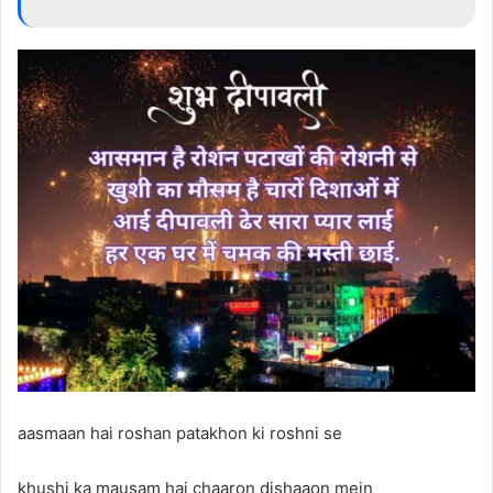
aasmaan hai roshan patakhon ki roshni se
khushi ka mausam hai chaaron dishaaon mein