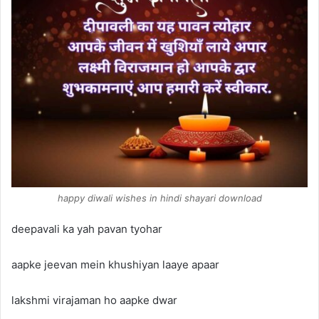
happy diwali wishes in hindi shayari download
deepavali ka yah pavan tyohar
aapke jeevan mein khushiyan laaye apaar
lakshmi virajaman ho aapke dwar