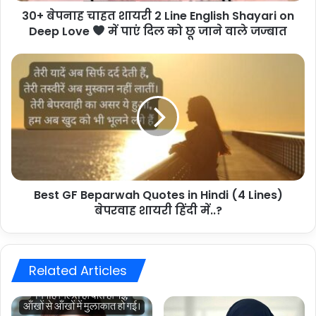
30+ बेपनाह चाहत शायरी 2 Line English Shayari on
Deep
Love
Deep Love
में पाएं दिल को छू जाने वाले जज्बात
में
Best
पाएं
GF
दिल
Beparwah
को
Quotes
छू
in
जाने
Hindi
वाले
(4
जज्बात
Lines)
बेपरवाह
Best GF Beparwah Quotes in Hindi (4 Lines)
शायरी
हिंदी
बेपरवाह शायरी हिंदी में..?
में..?
Related Articles