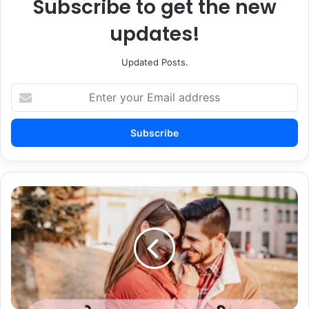
Subscribe to get the new
updates!
Updated Posts.
Enter
your
Email
address
30+
बेपनाह
चाहत
शायरी
2
Line
English
Shayari
on