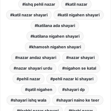
ishq pehli nazar
katil nazar
katil nazar shayari
katil nigahen shayari
katilana ada shayari
katilana nigahen shayari
khamosh nigahen shayari
nazar andaz shayari
nazar shayari
nazar shayari urdu
nigahon se katal
pehli nazar
pehli nazar ki shayari
qatil nigahen
shayari dp
shayari ishq wala
shayari naino ke teer
tirchhi nazar shayari
tirchi nazar