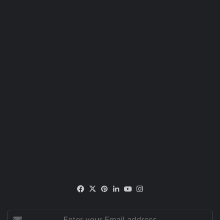
Facebook
X
Pinterest
LinkedIn
YouTube
Instagram
Enter