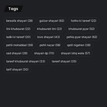
Tags
bewafa shayari
(28)
gulzar shayari
(62)
hotho ki tareef
(22)
itni khubsurat
(22)
khubsurati itni
(22)
khubsurat pyar
(52)
ladki ki tareef
(20)
love shayari
(43)
pehla pyar shayari
(62)
pehli mohabbat
(36)
pehli nazar
(58)
qatil nigahen
(38)
sad shayari
(26)
shayari dp
(70)
shayari ishq wala
(57)
tareef khubsurat shayari
(33)
tareef shayari
(35)
tarif shayari
(30)