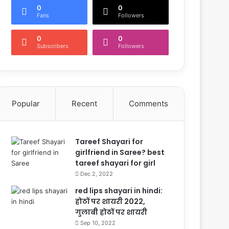
0
0
Fans
Followers
0
0
Subscribers
Followers
Popular
Recent
Comments
Tareef Shayari for
girlfriend in Saree? best
tareef shayari for girl
Dec 2, 2022
red lips shayari in hindi:
होठों पर शायरी 2022,
गुलाबी होठों पर शायरी
Sep 10, 2022