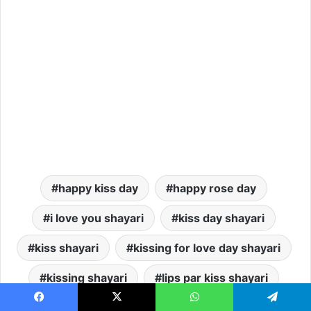
happy kiss day
happy rose day
i love you shayari
kiss day shayari
kiss shayari
kissing for love day shayari
kissing shayari
lips par kiss shayari
lips shayari
love kiss day shayari
Facebook
X
WhatsApp
Telegram