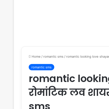
Home
/
romantic sms
/
romantic looking love shayari
romantic sms
romantic lookin
रोमांटिक लव शायर
sms