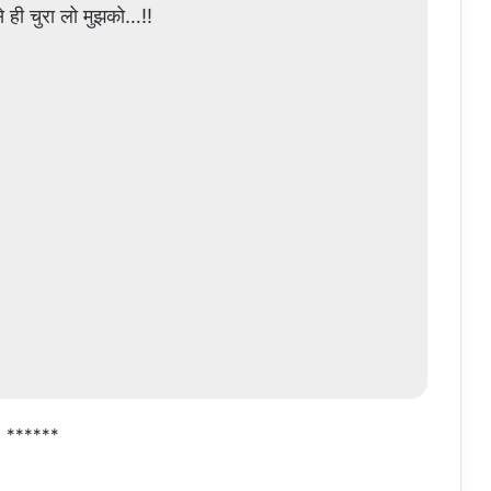
े ही चुरा लो मुझको…!!
******