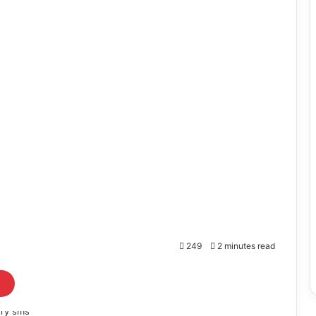
249
2 minutes read