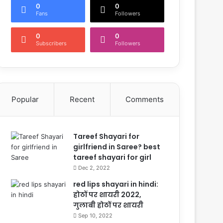
0
0
Fans
Followers
0
0
Subscribers
Followers
Popular
Recent
Comments
Tareef Shayari for
girlfriend in Saree? best
tareef shayari for girl
Dec 2, 2022
red lips shayari in hindi:
होठों पर शायरी 2022,
गुलाबी होठों पर शायरी
Sep 10, 2022