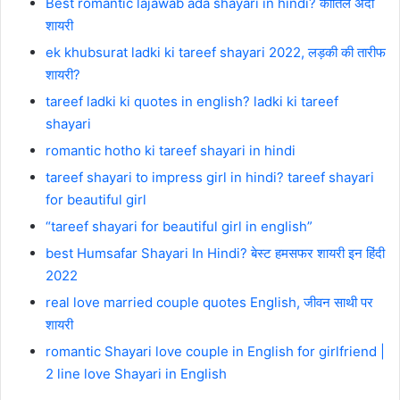
Best romantic lajawab ada shayari in hindi? कातिल अदा
शायरी
ek khubsurat ladki ki tareef shayari 2022, लड़की की तारीफ
शायरी?
tareef ladki ki quotes in english? ladki ki tareef
shayari
romantic hotho ki tareef shayari in hindi
tareef shayari to impress girl in hindi? tareef shayari
for beautiful girl
“tareef shayari for beautiful girl in english”
best Humsafar Shayari In Hindi? बेस्ट हमसफर शायरी इन हिंदी
2022
real love married couple quotes English, जीवन साथी पर
शायरी
romantic Shayari love couple in English for girlfriend |
2 line love Shayari in English