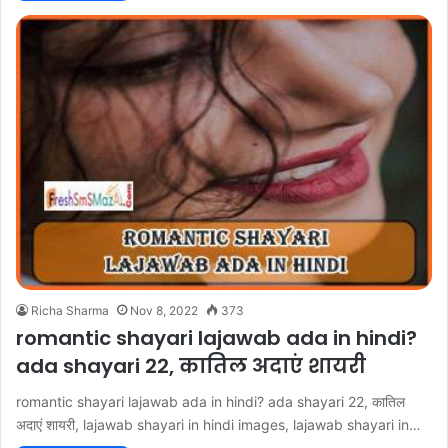
Richa Sharma
Nov 8, 2022
373
romantic shayari lajawab ada in hindi?
ada shayari 22, कातिल अदाएं शायरी
romantic shayari lajawab ada in hindi? ada shayari 22, कातिल
अदाएं शायरी, lajawab shayari in hindi images, lajawab shayari in…