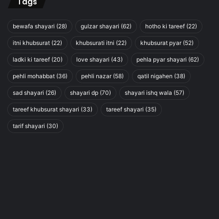
Tags
bewafa shayari
(28)
gulzar shayari
(62)
hotho ki tareef
(22)
itni khubsurat
(22)
khubsurati itni
(22)
khubsurat pyar
(52)
ladki ki tareef
(20)
love shayari
(43)
pehla pyar shayari
(62)
pehli mohabbat
(36)
pehli nazar
(58)
qatil nigahen
(38)
sad shayari
(26)
shayari dp
(70)
shayari ishq wala
(57)
tareef khubsurat shayari
(33)
tareef shayari
(35)
tarif shayari
(30)