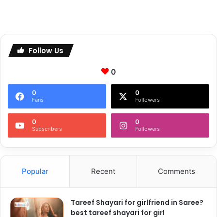
Follow Us
0
0
0
Fans
Followers
0
0
Subscribers
Followers
Popular
Recent
Comments
Tareef Shayari for girlfriend in Saree?
best tareef shayari for girl