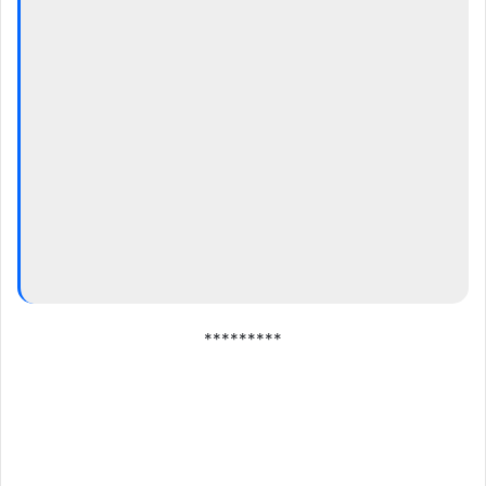
*********