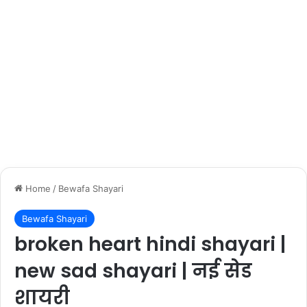
Home
/
Bewafa Shayari
Bewafa Shayari
broken heart hindi shayari |
new sad shayari | नई सेड
शायरी