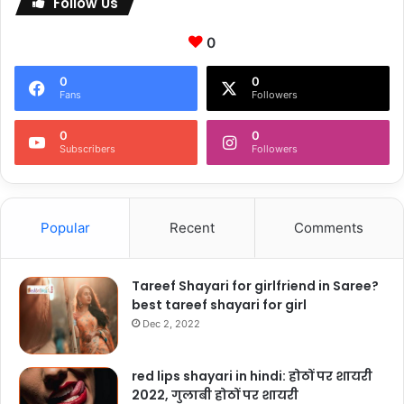
Follow Us
0
0
0
Fans
Followers
0
0
Subscribers
Followers
Popular
Recent
Comments
Tareef Shayari for girlfriend in Saree?
best tareef shayari for girl
Dec 2, 2022
red lips shayari in hindi: होठों पर शायरी
2022, गुलाबी होठों पर शायरी