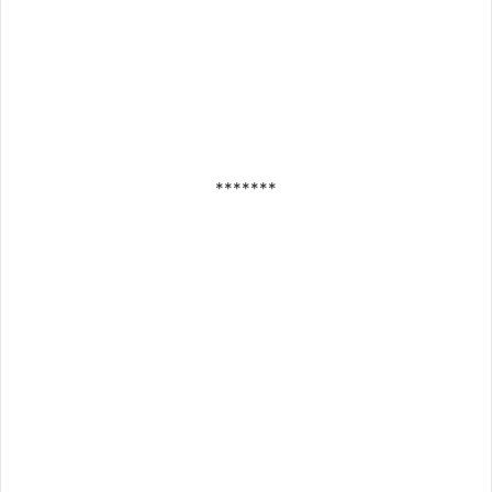
*******