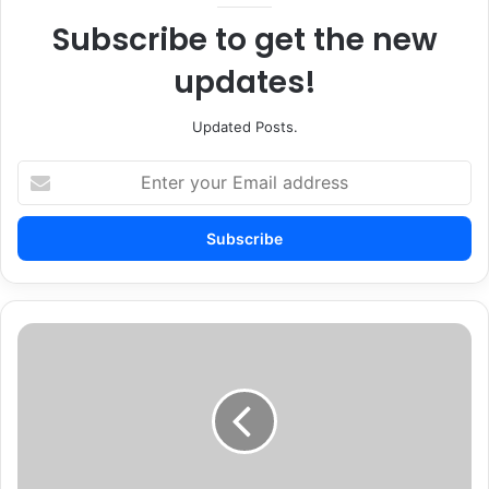
Subscribe to get the new
updates!
Updated Posts.
Enter
your
Email
address
valentine
day
hindi
shayari
2020
|
वैलेंटाइन