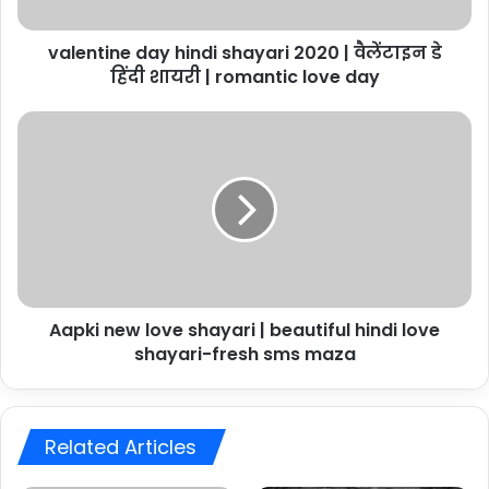
डे
हिंदी
valentine day hindi shayari 2020 | वैलेंटाइन डे
शायरी
|
हिंदी शायरी | romantic love day
romantic
love
Aapki
day
new
love
shayari
|
beautiful
hindi
love
shayari-
Aapki new love shayari | beautiful hindi love
fresh
sms
shayari-fresh sms maza
maza
Related Articles