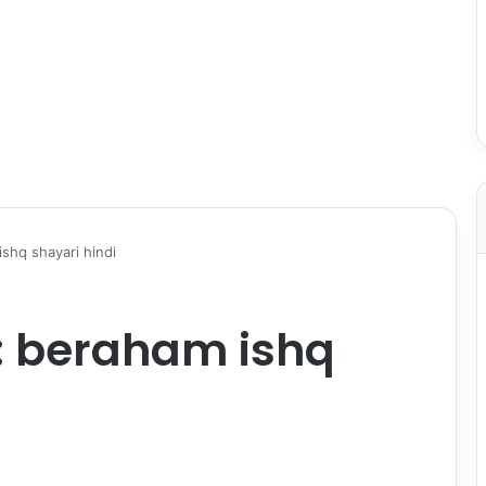
 ishq shayari hindi
ी: beraham ishq