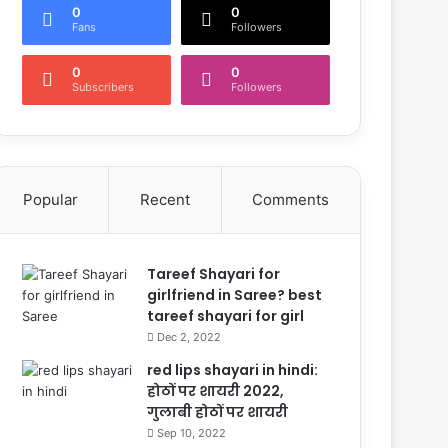
0
0
Fans
Followers
0
0
Subscribers
Followers
Popular
Recent
Comments
Tareef Shayari for
girlfriend in Saree? best
tareef shayari for girl
Dec 2, 2022
red lips shayari in hindi:
होठों पर शायरी 2022,
गुलाबी होठों पर शायरी
Sep 10, 2022