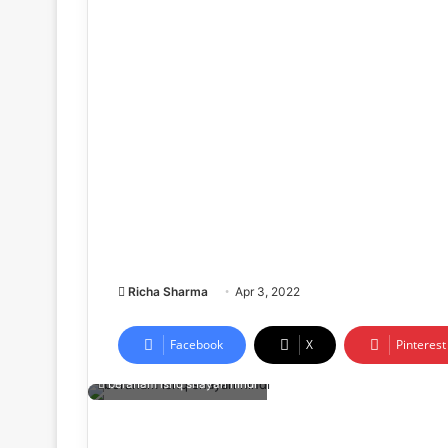
Richa Sharma
Apr 3, 2022
Facebook
X
Pinterest
beraham ishq shayari hindi