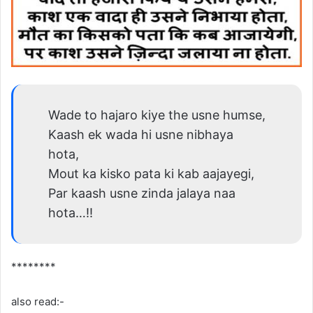
Wade to hajaro kiye the usne humse,
Kaash ek wada hi usne nibhaya
hota,
Mout ka kisko pata ki kab aajayegi,
Par kaash usne zinda jalaya naa
hota…!!
********
also read:-