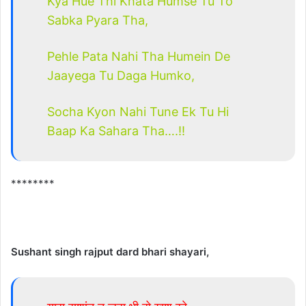
Kya Hue Thi Khata Humse Tu To
Sabka Pyara Tha,
Pehle Pata Nahi Tha Humein De
Jaayega Tu Daga Humko,
Socha Kyon Nahi Tune Ek Tu Hi
Baap Ka Sahara Tha….!!
********
Sushant singh rajput dard bhari shayari,