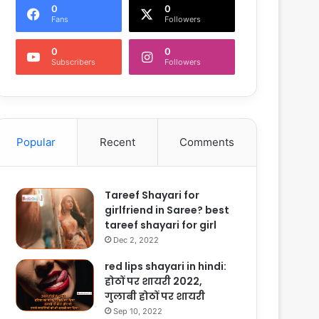
0
0
Fans
Followers
0
0
Subscribers
Followers
Popular
Recent
Comments
Tareef Shayari for
girlfriend in Saree? best
tareef shayari for girl
Dec 2, 2022
red lips shayari in hindi:
होठों पर शायरी 2022,
गुलाबी होठों पर शायरी
Sep 10, 2022