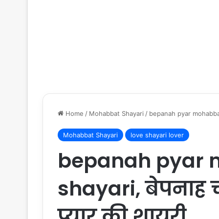
Home
/
Mohabbat Shayari
/
bepanah pyar mohabbat ki 
Mohabbat Shayari
love shayari lover
bepanah pyar 
shayari, बेपनाह 
प्यार की शायरी