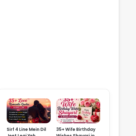
Sirf 4 Line Mein Dil
35+ Wife Birthday
Jeet Legi Yeh
Wishes Shayari in