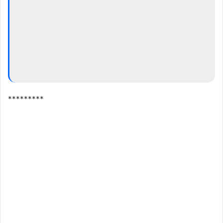
*********