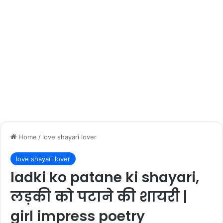
Home
/
love shayari lover
love shayari lover
ladki ko patane ki shayari,
लड़की को पटाने की शायरी |
girl impress poetry