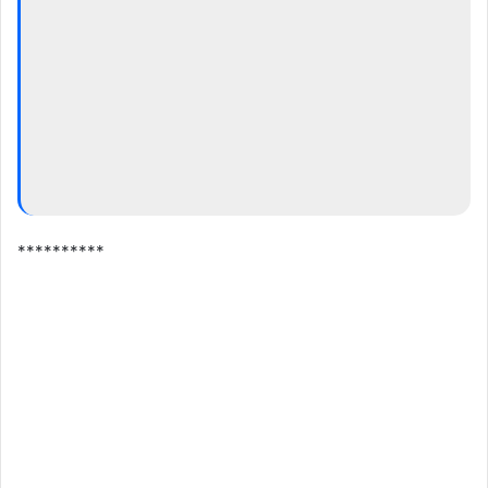
**********