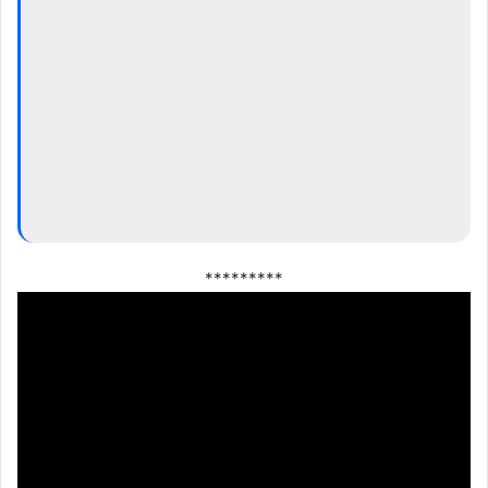
*********