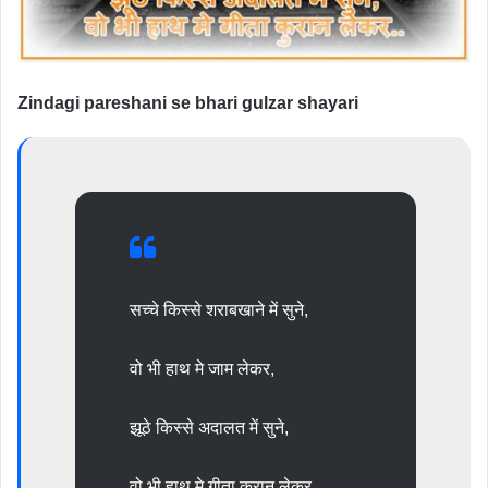
Zindagi pareshani se bhari gulzar shayari
सच्चे किस्से शराबखाने में सुने,
वो भी हाथ मे जाम लेकर,
झूठे किस्से अदालत में सुने,
वो भी हाथ मे गीता कुरान लेकर..