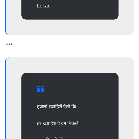
Lekar..
****
हज़ारों ख़्वाहिशें ऐसी कि
हर ख़्वाहिश पे दम निकले