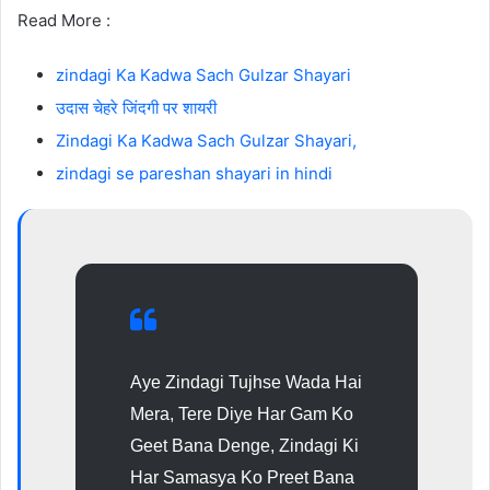
Read More :
zindagi Ka Kadwa Sach Gulzar Shayari
उदास चेहरे जिंदगी पर शायरी
Zindagi Ka Kadwa Sach Gulzar Shayari,
zindagi se pareshan shayari in hindi
Aye Zindagi Tujhse Wada Hai
Mera, Tere Diye Har Gam Ko
Geet Bana Denge, Zindagi Ki
Har Samasya Ko Preet Bana